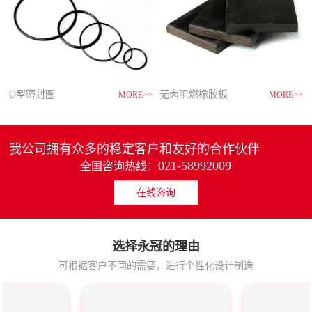
O型密封圈
ODF直缝埋弧焊管
低合金高强度钢板
储存系列
摄像机控制器
金属软管
普通钢质平开门
挂墙式就地盘箱柜
LED 泛光灯
加装电梯
支座管夹
套筒单座调节阀
粉尘防爆电动葫芦
一体化金属温度计
光学超声波清洗机
氟合金泵
混凝土自攻螺丝型锚栓
无卤阻燃橡胶板
ODF直缝埋弧焊管
调质高强度钢板
储存系列
便携式摄像机控制器
金属软管
钢制百叶门
端子箱
LED防爆灯
停机坪电梯
支座管夹
气动/电动通风蝶阀
压力变送器
超声波清洗机
无密封自控自吸泵
套管锚栓
150t粉尘防爆桥式起重机
MORE>>
MORE>>
MORE>>
MORE>>
MORE>>
MORE>>
MORE>>
MORE>>
MORE>>
MORE>>
MORE>>
MORE>>
MORE>>
MORE>>
MORE>>
MORE>>
MORE>>
MORE>>
MORE>>
MORE>>
MORE>>
MORE>>
MORE>>
MORE>>
MORE>>
MORE>>
MORE>>
MORE>>
MORE>>
MORE>>
MORE>>
MORE>>
MORE>>
MORE>>
我公司拥有众多的稳定客户和友好的合作伙伴
021-58992009
全国咨询热线：
在线咨询
闸门密封条
ODF直缝埋弧焊管
耐腐蚀钢板
功能台
水下耐辐照摄像机
汽车缠绕软管
钢质密闭门
中压开关柜
LED 平台灯 (PC)
全圆观光电梯
可变碟簧支吊架
呼吸阀
焙烧多功能起重机
精密压力表
长工件去污箱
离心式石油化工流程泵
后膨胀套管锚栓
板式换热器密封垫片
ODF直缝埋弧焊管
桥梁用钢板
功能台
水下耐辐照摄像机
汽车排气波纹挠性节
钢制保温门
低压抽出式开关柜
LED防爆灯
斜行电梯
恒力碟簧支吊架
高温气冷堆系统减压阀
铝电解多功能起重机
氨压力表
碱、酸、冲洗液去污箱
强制循环泵
后切底敲击式锚栓
MORE>>
MORE>>
MORE>>
MORE>>
MORE>>
MORE>>
MORE>>
MORE>>
MORE>>
MORE>>
MORE>>
MORE>>
MORE>>
MORE>>
MORE>>
MORE>>
MORE>>
MORE>>
MORE>>
MORE>>
MORE>>
MORE>>
MORE>>
MORE>>
MORE>>
MORE>>
MORE>>
MORE>>
MORE>>
MORE>>
MORE>>
MORE>>
MORE>>
MORE>>
选择永冠的理由
可根据客户不同的需要，进行个性化设计制造