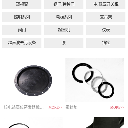
窥视窗
钢门/特种门
中/低压开关柜
照明系列
电梯系列
支吊架
阀门
起重机
仪表
超声波去污设备
泵
锚栓
核电弯管
锅炉及压力容器用钢板
功能台 3
电缆卷筒
减震型金属软管
核电窥视窗
玻璃隔热防火门
低压抽出式开关柜
LED平台灯
自动扶梯人行道
支座管夹
防爆葫芦双梁起重机
全自动喷淋清洗烘干机
砂浆泵
钉式锚栓
核2级多级压力减压调节阀
核电站高位蒸发器橡胶堵板
防爆电接点双金属温度计
密封垫
ODF直缝埋弧焊管
核电用钢板
储存系列
耐辐照补光灯
减震型金属软管
铅玻璃窥视窗
钢木隔热防火门
落地式就地盘箱柜
LED 高顶灯
大吨位电梯
支座管夹
CAP1400主给水调节阀
防爆电动单梁起重机
双金属温度计
旋涡泵
敲击式锚栓
全自动超声波清洗烘干机
MORE>>
MORE>>
MORE>>
MORE>>
MORE>>
MORE>>
MORE>>
MORE>>
MORE>>
MORE>>
MORE>>
MORE>>
MORE>>
MORE>>
MORE>>
MORE>>
MORE>>
MORE>>
MORE>>
MORE>>
MORE>>
MORE>>
MORE>>
MORE>>
MORE>>
MORE>>
MORE>>
MORE>>
MORE>>
MORE>>
MORE>>
MORE>>
MORE>>
MORE>>
MORE>>
MORE>>