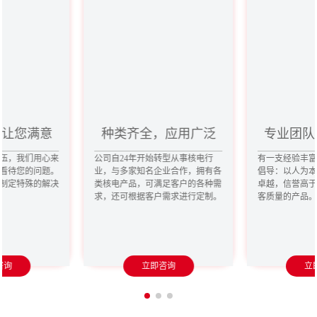
密封圈
双相钢管件
建筑结构用钢板
通风柜
水下耐辐照摄像机
真空软管
推拉门
低压固定式开关柜
LED防爆灯
船用电梯
碟簧
闭环调节V球机
双梁门式起重机
涡轮流量传感器
干冰清洗核去污装置
标准化工泵
后切底锚栓
密封件
核级管件
合金结构用钢板
实验台
水下耐辐照摄像机
真空软管
金属网格板门
低压无功补偿柜
LED防爆灯
防爆电梯
德标恒力吊架
电磁阀
半门式单梁起重机
漩涡流量计
多槽超声波清洗机
耐腐蚀离心泵
螺杆锚栓
MORE>>
MORE>>
MORE>>
MORE>>
MORE>>
MORE>>
MORE>>
MORE>>
MORE>>
MORE>>
MORE>>
MORE>>
MORE>>
MORE>>
MORE>>
MORE>>
MORE>>
MORE>>
MORE>>
MORE>>
MORE>>
MORE>>
MORE>>
MORE>>
MORE>>
MORE>>
MORE>>
MORE>>
MORE>>
MORE>>
MORE>>
MORE>>
MORE>>
MORE>>
，让您满意
种类齐全，应用广泛
专业团队
伍，我们用心来
公司自24年开始转型从事核电行
有一支经验丰
看待您的问题。
业，与多家知名企业合作，拥有各
倡导：以人为
制定特殊的解决
类核电产品，可满足客户的各种需
卓越，信誉高
求，还可根据客户需求进行定制。
客质量的产品
咨询
立即咨询
立