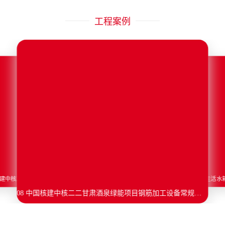
工程案例
W4 中国核建中核二三徐大堡项目部 1、2 号机组 B 型盘扣式脚手架立杆等物资常规采购采购结果公告
07 中国核建中核华兴核电钢管部白龙、招远、廉江、滨江基地核电项目加热装置、控制柜等设备常规采购采购
中核四 0 四有限公司烟尘净化器、空气净化小车等采购项目采购结果公告
03 中国核建中核五公司三门、海阳、白龙核电项目部导电膏框架采购采购结果公告
08 中国核建中核二二甘肃酒泉绿能项目钢筋加工设备常规采购采购结果公告